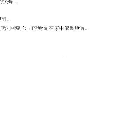
笑聲...
...
法回避,公司的煩惱,在家中依舊煩惱...