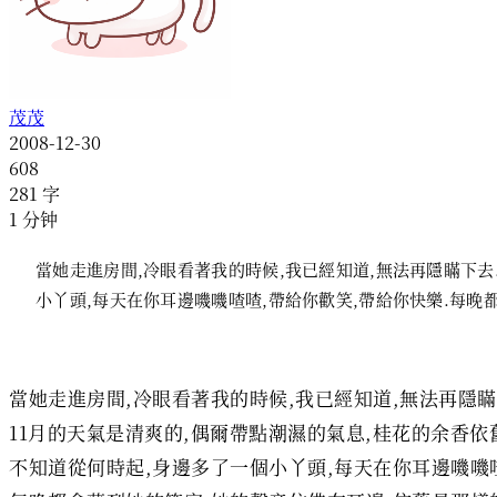
茂茂
2008-12-30
608
281
字
1
分钟
當她走進房間,冷眼看著我的時候,我已經知道,無法再隱瞞下去.
小丫頭,每天在你耳邊嘰嘰喳喳,帶給你歡笑,帶給你快樂.每晚
當她走進房間,冷眼看著我的時候,我已經知道,無法再隱瞞下
11月的天氣是清爽的,偶爾帶點潮濕的氣息,桂花的余香依
不知道從何時起,身邊多了一個小丫頭,每天在你耳邊嘰嘰喳