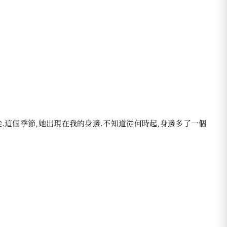
尖.這個季節,她出現在我的身邊.不知道從何時起,身邊多了一個