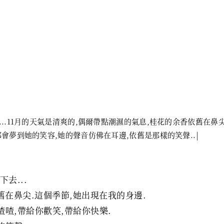
..11月的天氣是清爽的,偶爾帶點潮濕的氣息,桂花的余香依舊在鼻
都會夢到她的笑容,她的聲音仿佛在耳邊,依舊是那樣的笑聲..
去...
舊在鼻尖.這個季節,她出現在我的身邊.
喳,帶給你歡笑,帶給你快樂.