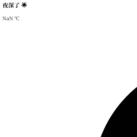
夜深了 🌟
NaN
°C