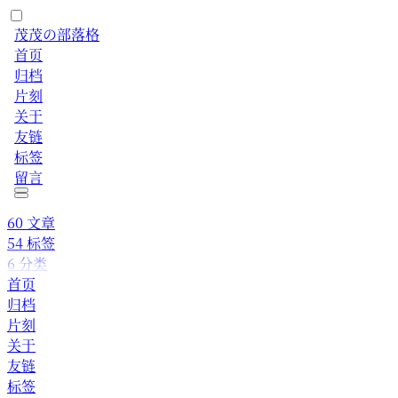
茂茂の部落格
首页
归档
片刻
关于
友链
标签
留言
60
文章
54
标签
6
分类
首页
归档
片刻
关于
友链
标签