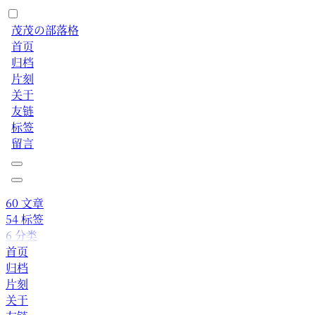
茂茂の部落格
首页
归档
片刻
关于
友链
标签
留言
60
文章
54
标签
6
分类
首页
归档
片刻
关于