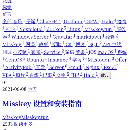
友链
标签
留言
1
1
1
2
1
4
全部
音乐
圣诞
ChatGPT
Grafana
GFW
Halo
疫情
1
1
1
5
3
2
PHP
Nextcloud
docker
Linux
Misskey.fun
服务
4
1
1
1
2
器
Windows Server
Gravatar
markdown
经验
2
1
1
1
3
2
2
1
Misskey
网课
故事
招聘
C#
博客
SQL
API
生活
1
1
2
1
1
调试
小茂猪
家庭
Service
微信
苹果
iOS
macOS
系统
1
3
1
4
10
3
CentOS
Ubuntu
Instance
学习
Mastodon
Offer
1
3
3
6
2
2
1
ActivityPub
开发
Server
Email
Nginx
Excel
1
2
1
8
5
6
1
VBA
照片
台湾
记事
文字
日记
Halo
收起
01
2021-06-08
学习
Misskey 设置和安装指南
Misskey
Misskey.fun
2533
阅读更多